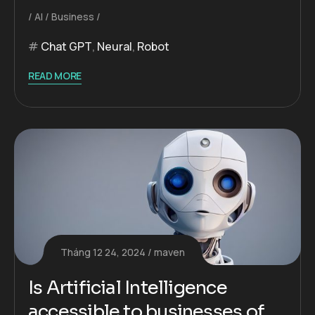
AI
Business
Chat GPT
,
Neural
,
Robot
READ MORE
Tháng 12 24, 2024
maven
Is Artificial Intelligence
accessible to businesses of