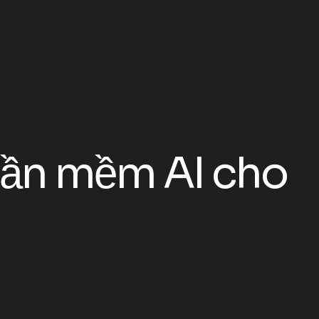
ầ
n
m
ề
m
A
I
c
h
o