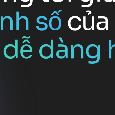
nh số
của 
n
dễ dàng 