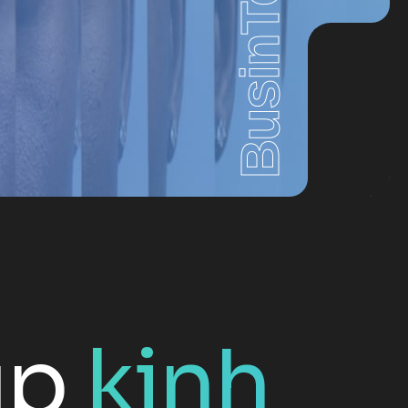
BusinTek
úp
kinh