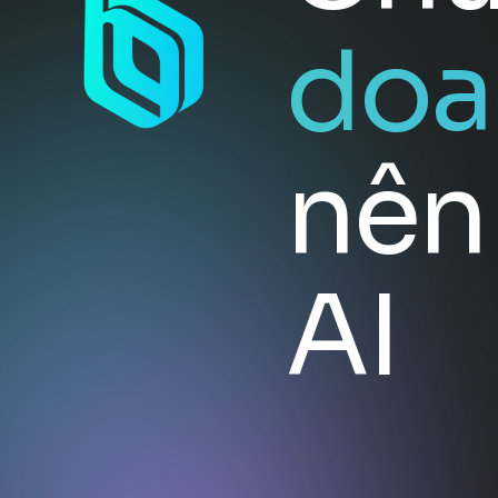
doa
nê
AI