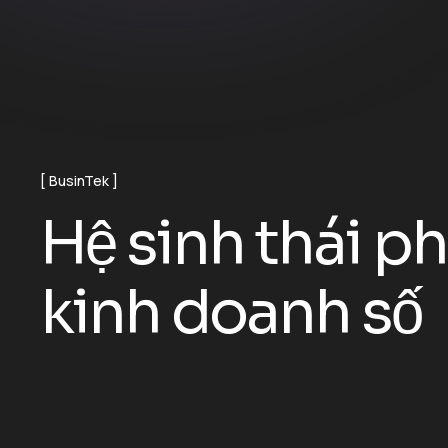
BusinTek
H
ệ
s
i
n
h
t
h
á
i
p
h
k
i
n
h
d
o
a
n
h
s
ố