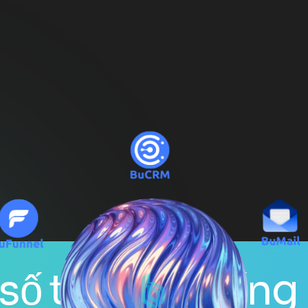
hống bằng AI
/ Th