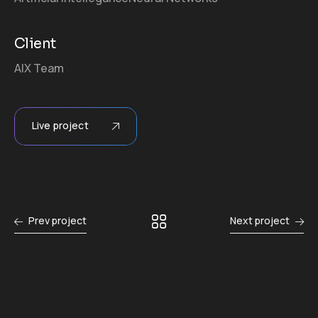
Client
AIX Team
Live project
Prev project
Next project