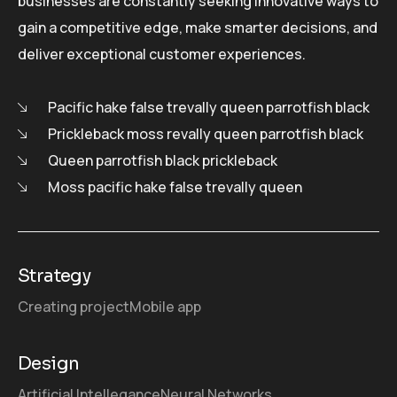
businesses are constantly seeking innovative ways to
gain a competitive edge, make smarter decisions, and
deliver exceptional customer experiences.
Pacific hake false trevally queen parrotfish black
Prickleback moss revally queen parrotfish black
Queen parrotfish black prickleback
Moss pacific hake false trevally queen
Strategy
Creating project
Mobile app
Design
Artificial Intellegance
Neural Networks