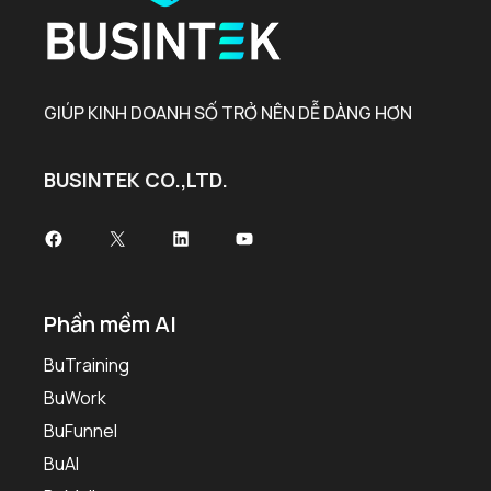
GIÚP KINH DOANH SỐ TRỞ NÊN DỄ DÀNG HƠN
BUSINTEK CO.,LTD.
Facebook
X
LinkedIn
Youtube
Phần mềm AI
BuTraining
BuWork
BuFunnel
BuAI