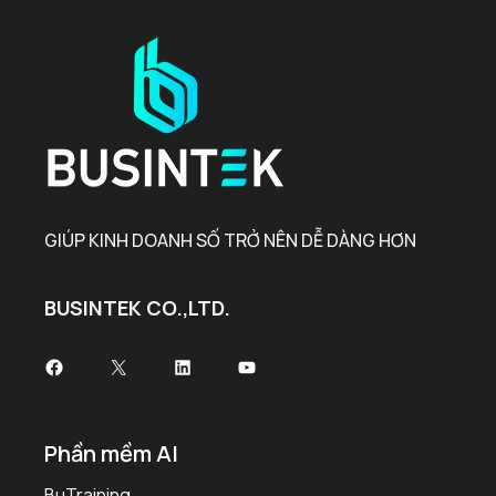
GIÚP KINH DOANH SỐ TRỞ NÊN DỄ DÀNG HƠN
BUSINTEK CO.,LTD.
Facebook
X
LinkedIn
Youtube
Phần mềm AI
BuTraining