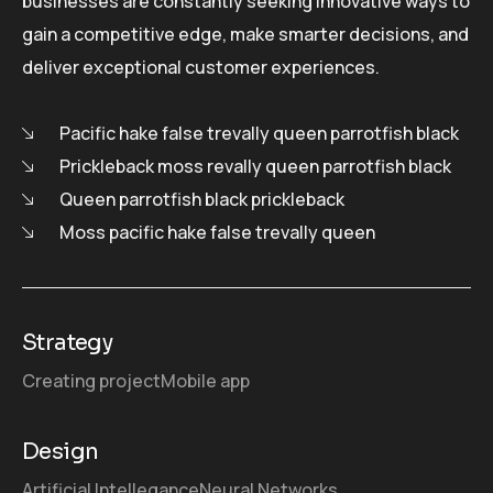
businesses are constantly seeking innovative ways to
gain a competitive edge, make smarter decisions, and
deliver exceptional customer experiences.
Pacific hake false trevally queen parrotfish black
Prickleback moss revally queen parrotfish black
Queen parrotfish black prickleback
Moss pacific hake false trevally queen
Strategy
Creating project
Mobile app
Design
Artificial Intellegance
Neural Networks