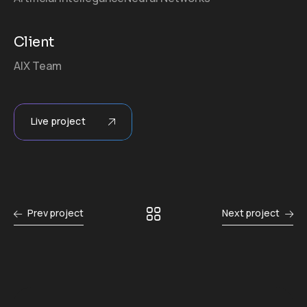
Client
AIX Team
Live project
Prev project
Next project