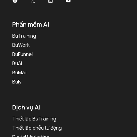
Facebook
X
LinkedIn
Youtube
Phần mềm AI
BuTraining
BuWork
BuFunnel
BuAI
BuMail
Buly
Dịch vụ AI
Thiết lập BuTraining
Thiết lập phễu tự động
Digital Marketing